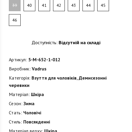
39
40
41
42
43
44
45
46
Доступність:
Відсутній на складі
Артикул:
5-M-652-1-012
Виробник:
Vadrus
Категорія:
Взуття для чоловіків
,
Демисезонні
черевики
Матеріал:
Шкіра
Сезон:
Зима
Стать:
Чоловічі
Стиль:
Повсякденні
Матеріал верху:
Шкіра