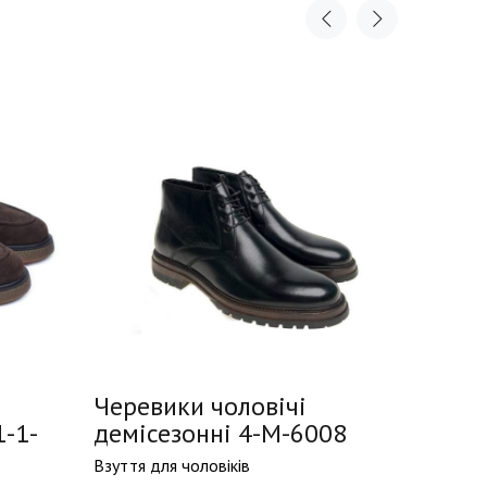
Черевики чоловічі
Черев
1-1-
демісезонні 4-M-6008
деміс
Взуття для чоловіків
Взуття д