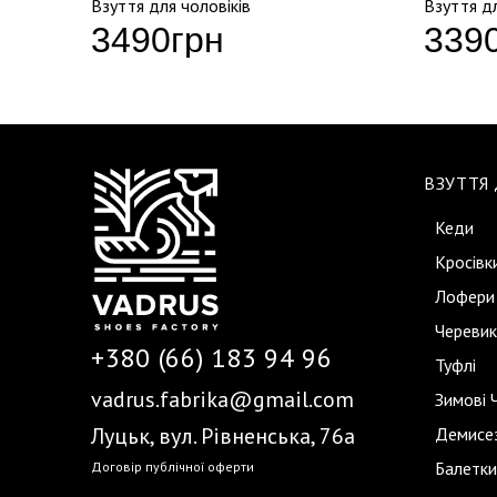
Взуття для чоловіків
Взуття дл
3490
грн
339
ВЗУТТЯ
Кеди
Кросівк
Лофери
Черевик
+380 (66) 183 94 96
Туфлі
vadrus.fabrika@gmail.com
Зимові 
Луцьк, вул. Рівненська, 76а
Демисез
Балетки
Договір публічної оферти