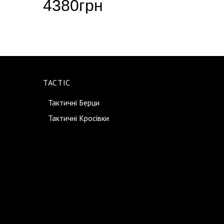
4380
грн
425
TACTIC
Тактичні Берци
Тактичні Кросівки