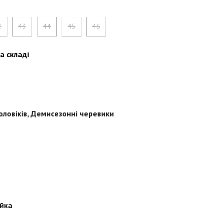
2
43
44
45
46
а складі
оловіків
,
Демисезонні черевики
йка