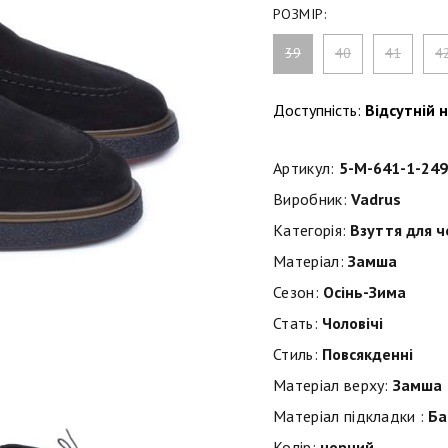
РОЗМІР:
39
40
41
4
Доступність:
Відсутній н
Артикул:
5-M-641-1-249
Виробник:
Vadrus
Категорія:
Взуття для ч
Матеріал:
Замша
Сезон:
Осінь-Зима
Стать:
Чоловічі
Стиль:
Повсякденні
Матеріал верху:
Замша
Матеріал підкладки :
Ба
Колір:
чорний