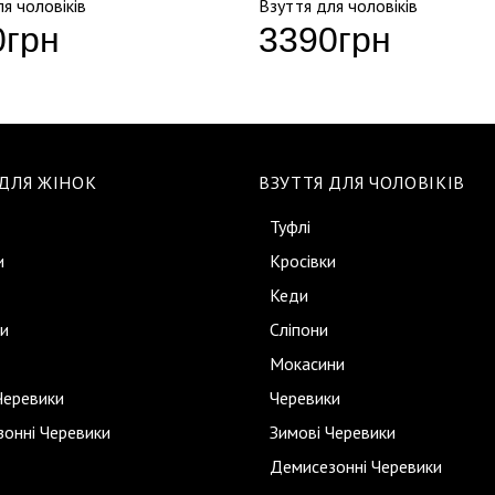
я чоловіків
Взуття для чоловіків
0
грн
3390
грн
 ДЛЯ ЖІНОК
ВЗУТТЯ ДЛЯ ЧОЛОВІКІВ
Туфлі
и
Кросівки
Кеди
и
Сліпони
Мокасини
Черевики
Черевики
онні Черевики
Зимові Черевики
Демисезонні Черевики