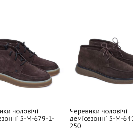
ики чоловічі
Черевики чоловічі
езонні 5-M-679-1-
демісезонні 5-M-64
250