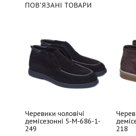
ПОВʼЯЗАНІ ТОВАРИ
имові
Черевики чоловічі
Черев
демісезонні 5-M-686-1-
деміс
249
218