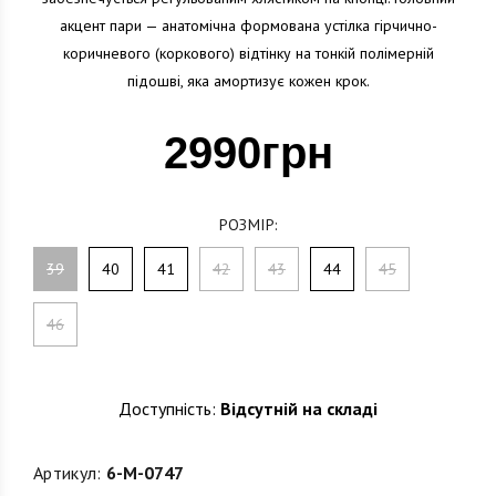
акцент пари — анатомічна формована устілка гірчично-
коричневого (коркового) відтінку на тонкій полімерній
підошві, яка амортизує кожен крок.
2990грн
РОЗМІР:
39
40
41
42
43
44
45
46
Доступність:
Відсутній на складі
Артикул:
6-M-0747