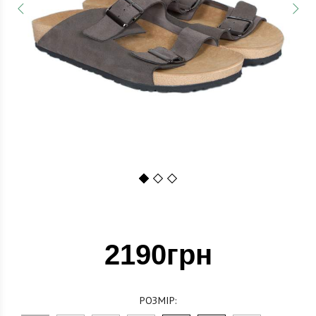
1
2
3
2190грн
РОЗМІР: