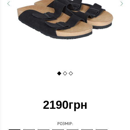
1
2
3
2190грн
РОЗМІР: