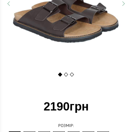
1
2
3
2190грн
РОЗМІР: