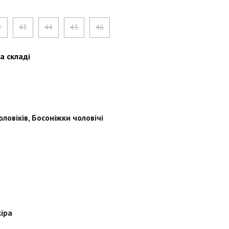
2
43
44
45
46
а складі
оловіків
,
Босоніжки чоловічі
іра