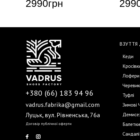
2990
грн
299
ВЗУТТЯ
Кеди
Кросівк
Лофери
Черевик
+380 (66) 183 94 96
Туфлі
vadrus.fabrika@gmail.com
Зимові 
Луцьк, вул. Рівненська, 76а
Демисез
Балетки
Договір публічної оферти
Сандалі