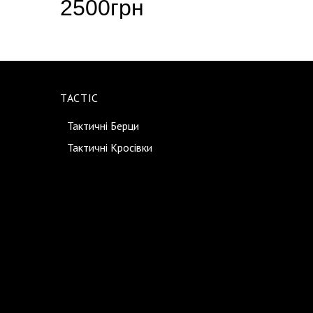
2500
грн
219
TACTIC
Тактичні Берци
Тактичні Кросівки