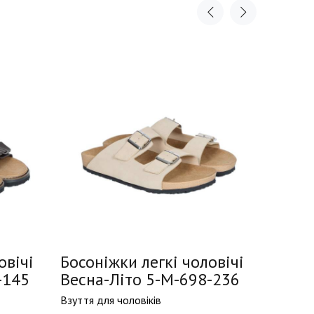
овічі
Босоніжки легкі чоловічі
Босон
-145
Весна-Літо 5-M-698-236
Весна
Взуття для чоловіків
Взуття д