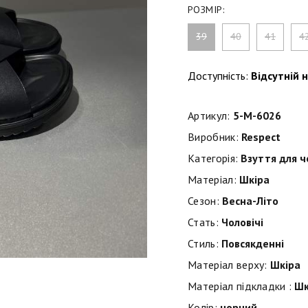
РОЗМІР:
39
40
41
4
Доступність:
Відсутній н
Артикул:
5-M-6026
Виробник:
Respect
Категорія:
Взуття для ч
Матеріал:
Шкіра
Сезон:
Весна-Літо
Стать:
Чоловічі
Стиль:
Повсякденні
Матеріал верху:
Шкіра
Матеріал підкладки :
Шк
Колір:
чорний