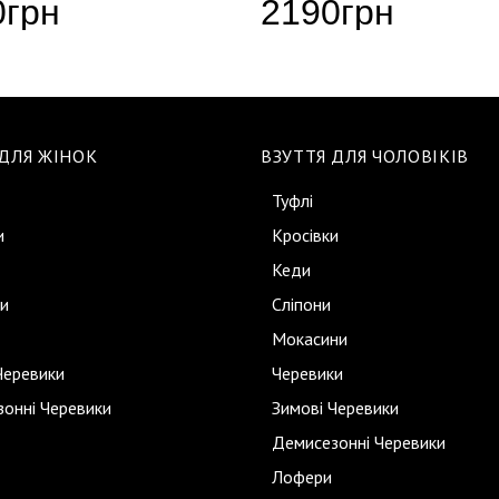
0
грн
2190
грн
 ДЛЯ ЖІНОК
ВЗУТТЯ ДЛЯ ЧОЛОВІКІВ
Туфлі
и
Кросівки
Кеди
и
Сліпони
Мокасини
Черевики
Черевики
онні Черевики
Зимові Черевики
Демисезонні Черевики
Лофери