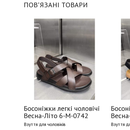
ПОВʼЯЗАНІ ТОВАРИ
овічі
Босоніжки легкі чоловічі
Босоні
5
Весна-Літо 6-M-0742
Весна
Взуття для чоловіків
Взуття дл