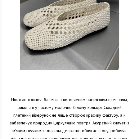
Ніжні літні жіночі балетки з витонченим наскрізним плетінням,
виконані у чистому молочно-білому кольорі. Складний
плетений візерунок не лише створює красиву фактуру, а й
забезпечує природну циркуляцію повітря. Акуратний силует із
м'яким гнучким задником делікатно облягає стопу, роблячи
цю пару ідеальним супутником для довгих літніх прогулянок.