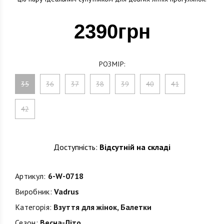
2390грн
РОЗМІР:
35
36
37
38
39
40
41
42
Доступність:
Відсутній на складі
Артикул:
6-W-0718
Виробник:
Vadrus
Категорія:
Взуття для жінок
,
Балетки
Сезон:
Весна-Літо