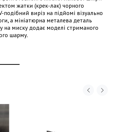
ектом жатки (крек-лак) чорного
V-подібний виріз на підйомі візуально
оги, а мініатюрна металева деталь
ру на миску додає моделі стриманого
ого шарму.