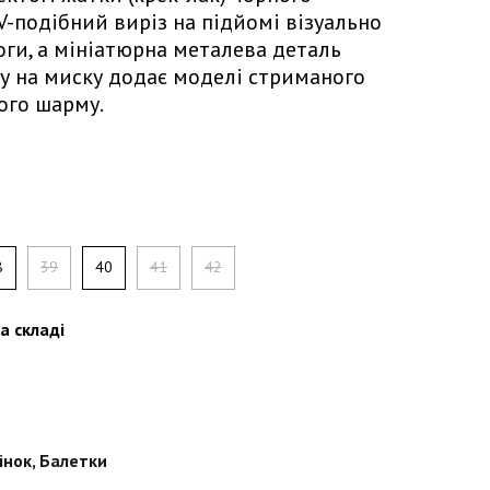
V-подібний виріз на підйомі візуально
оги, а мініатюрна металева деталь
ру на миску додає моделі стриманого
ого шарму.
8
39
40
41
42
а складі
інок
,
Балетки