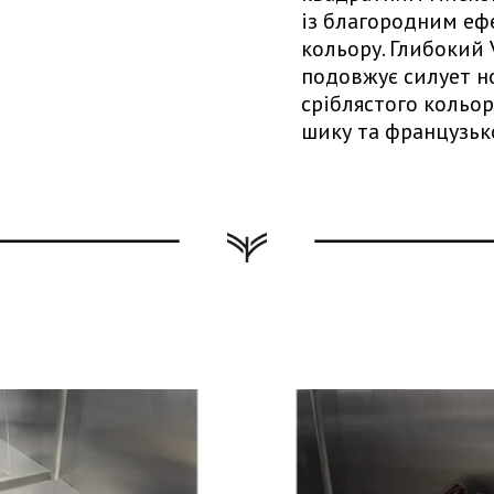
із благородним еф
кольору. Глибокий 
подовжує силует н
сріблястого кольо
шику та французьк