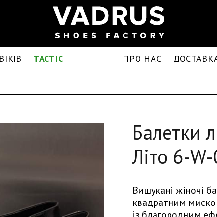
ВІКІВ
TACTIC
ПРО НАС
ДОСТАВКА
Балетки л
Літо 6-W
Вишукані жіночі б
квадратним миском,
із благородним еф