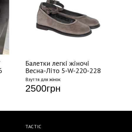
і
Балетки легкі жіночі
Балет
6
Весна-Літо 5-W-220-228
Весна
Взуття для жінок
Взуття д
2500
грн
269
TACTIC