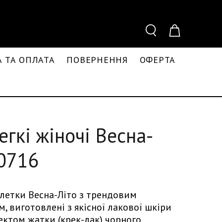
 ТА ОПЛАТА
ПОВЕРНЕННЯ
ОФЕРТА
егкі жіночі Весна-
-0716
алетки Весна-Літо з трендовим
 виготовлені з якісної лакової шкіри
ектом жатки (крек-лак) чорного