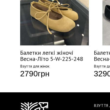
Балетки легкі жіночі
Балетк
-505
Весна-Літо 5-W-225-248
Весна
Взуття для жінок
Взуття д
2790
грн
329
ВЗУТТЯ