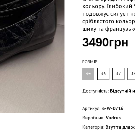
кольору. Глибокий 
подовжує силует н
сріблястого кольо
шику та французьк
3490грн
РОЗМІР:
35
36
37
3
Доступність:
Відсутній н
Артикул:
6-W-0716
Виробник:
Vadrus
Категорія:
Взуття для ж