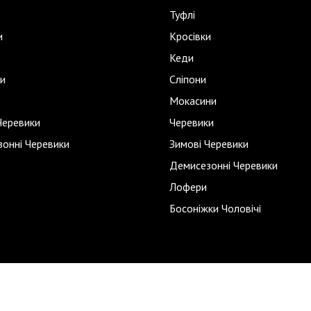
Туфлі
и
Кросівки
Кеди
и
Сліпони
Мокасини
Черевики
Черевики
онні Черевики
Зимові Черевики
Демисезонні Черевики
Лофери
Босоніжки Чоловічі