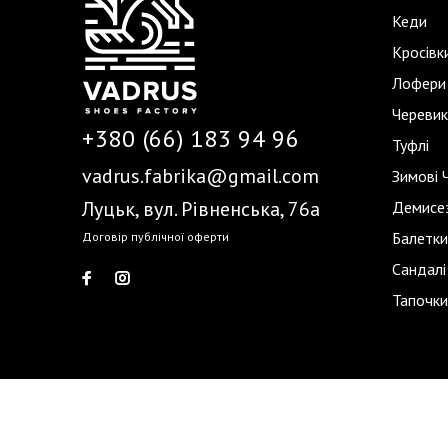
Кеди
Кросівк
Лофери
Черевик
+380 (66) 183 94 96
Туфлі
vadrus.fabrika@gmail.com
Зимові 
Луцьк, вул. Рівненська, 76а
Демисез
Балетки
Договір публічної оферти
Сандалі
Тапочки
Vadrus © 2026. All rights reserved