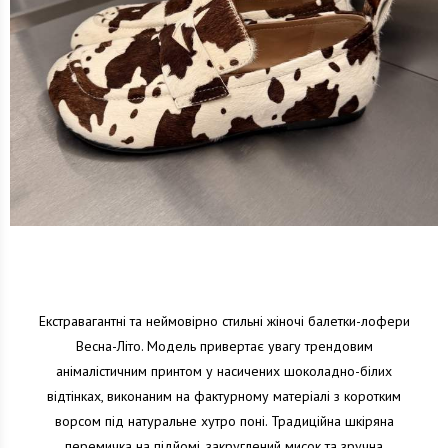
Екстравагантні та неймовірно стильні жіночі балетки-лофери
Весна-Літо. Модель привертає увагу трендовим
анімалістичним принтом у насичених шоколадно-білих
відтінках, виконаним на фактурному матеріалі з коротким
ворсом під натуральне хутро поні. Традиційна шкіряна
перемичка на підйомі, закруглений мисок та зручна