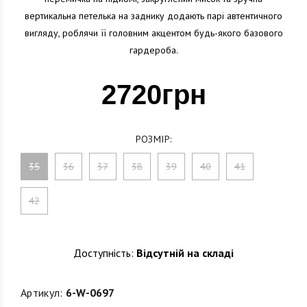
вертикальна петелька на заднику додають парі автентичного
вигляду, роблячи її головним акцентом будь-якого базового
гардероба.
2720грн
РОЗМІР:
35
36
37
38
39
40
41
42
Доступність:
Відсутній на складі
Артикул:
6-W-0697