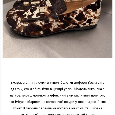
Екстравагантні та сміливі жіночі балетки-лофери Весна-Літо
для тих, хто любить бути в центрі уваги. Модель виконана з
натуральної шкіри-поні з ефектним анімалістичним принтом,
що імітує забарвлення коров'ячої шкури у шоколадно-білих
тонах. Класична перемичка лоферів на союзі та шкіряна
петелька на п'яті підкреслюють преміальний статус та