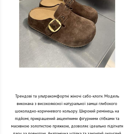
Трендові та ультракомфортні жіночі сабо-клоги. Модель
виконана з високоякісної натуральної замші глибокого
шоколадно-коричневого кольору. Широкий ремінець на
підйомі, прикрашений акцентними фігурними стібками та
масивною золотистою пряжкою, дозволяє ідеально підігнати
пару за повнотою. Анатомічна устілка та закритий округлий