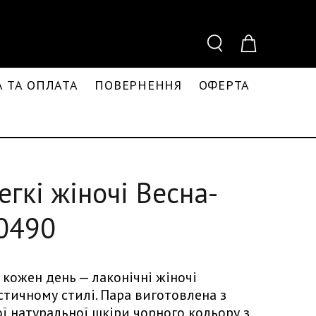
 ТА ОПЛАТА
ПОВЕРНЕННЯ
ОФЕРТА
егкі жіночі Весна-
-0490
 кожен день — лаконічні жіночі
стичному стилі. Пара виготовлена з
ої натуральної шкіри чорного кольору з