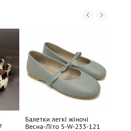
і
Балетки легкі жіночі
Балет
7
Весна-Літо 5-W-233-121
Весна