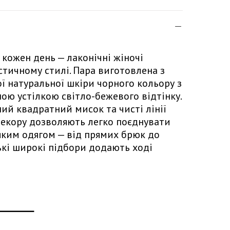
 кожен день — лаконічні жіночі
стичному стилі. Пара виготовлена з
ої натуральної шкіри чорного кольору з
ою устілкою світло-бежевого відтінку.
ий квадратний мисок та чисті лінії
декору дозволяють легко поєднувати
яким одягом — від прямих брюк до
ькі широкі підбори додають ході