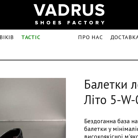
ВІКІВ
TACTIC
ПРО НАС
ДОСТАВКА
Балетки л
Літо 5-W
Бездоганна база на
балетки у мінімалі
високоякісної м'як