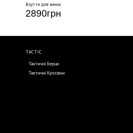
Взуття для жінок
Взуття д
2890
грн
159
TACTIC
Тактичні Берци
Тактичні Кросівки