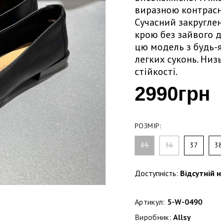
виразною контрасн
Сучасний закруглен
крою без зайвого 
цю модель з будь-
легких суконь. Низ
стійкості.
2990грн
РОЗМІР:
35
36
37
3
Доступність:
Відсутній н
Артикул:
5-W-0490
Виробник:
Allsy