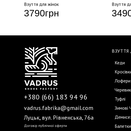
Взуття для жінок
Взуття д
3790
грн
349
ВЗУТТЯ
Кеди
Кросівк
Лофери
Черевик
+380 (66) 183 94 96
Туфлі
vadrus.fabrika@gmail.com
Зимові 
Луцьк, вул. Рівненська, 76а
Демисез
Балетки
Договір публічної оферти