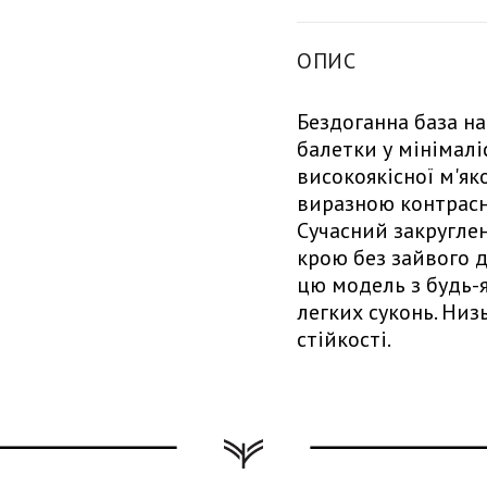
ОПИС
Бездоганна база на
балетки у мінімалі
високоякісної м'як
виразною контрасн
Сучасний закруглен
крою без зайвого 
цю модель з будь-
легких суконь. Низ
стійкості.