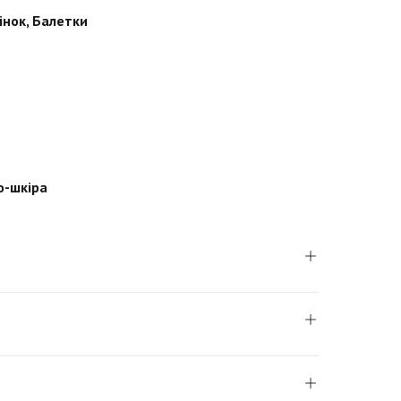
інок
,
Балетки
о-шкіра