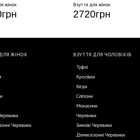
ля жінок
Взуття для жінок
0
грн
2720
грн
 ДЛЯ ЖІНОК
ВЗУТТЯ ДЛЯ ЧОЛОВІКІВ
Туфлі
и
Кросівки
Кеди
и
Сліпони
Мокасини
Черевики
Черевики
онні Черевики
Зимові Черевики
Демисезонні Черевики