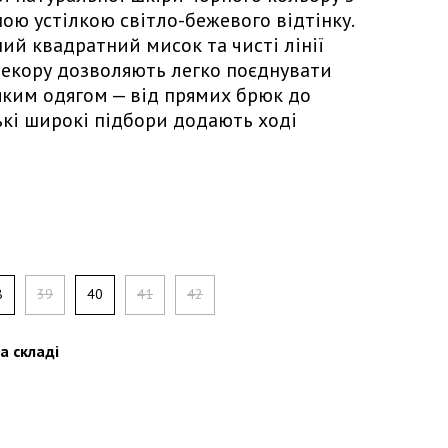
ою устілкою світло-бежевого відтінку.
ий квадратний мисок та чисті лінії
декору дозволяють легко поєднувати
яким одягом — від прямих брюк до
ькі широкі підбори додають ході
8
39
40
41
42
а складі