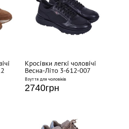
вічі
Кросівки легкі чоловічі
22
Весна-Літо 3-612-007
Взуття для чоловіків
2740
грн