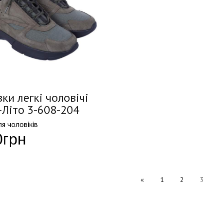
ки легкі чоловічі
-Літо 3-608-204
я чоловіків
0
грн
«
1
2
3