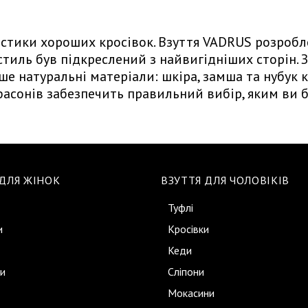
истики хороших кросівок. Взуття VADRUS розроб
стиль був підкреслений з найвигідніших сторін. 
е натуральні матеріали: шкіра, замша та нубук 
асонів забезпечить правильний вибір, яким ви б
 ДЛЯ ЖІНОК
ВЗУТТЯ ДЛЯ ЧОЛОВІКІВ
Туфлі
и
Кросівки
Кеди
и
Сліпони
Мокасини