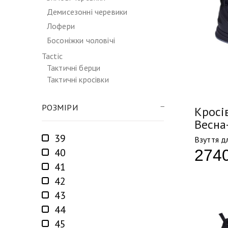
Демисезонні черевики
Лофери
Босоніжки чоловічі
Tactic
Тактичні берци
Тактичні кросівки
РОЗМІРИ
Кросів
Весна
39
Взуття дл
274
40
41
42
43
44
45