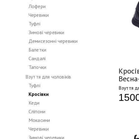
Лофери
Черевики
Туфлі
Зимові черевики
Демисезонні черевики
Балетки
Сандалі
Тапочки
Кросів
Взуття для чоловіків
Весна
Туфлі
Взуття дл
Кросівки
150
Кеди
Сліпони
Мокасини
Черевики
Зимові черевики